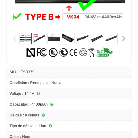
SKU :
ESB379
Condición :
Reemplazo, Nuevo
Voltaje :
14.4V
Capacidad :
4400mAh
Celdas :
8 celdas
Tipo de célula :
Li-ion
Color :
Negro