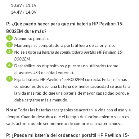
10.8V / 11.1V
14.4V / 14.8V
P: ¿Qué puedo hacer para que mi batería HP Pavilion 15-
B002EM dure más?
1
Atenúe su pantalla.
2
Mantenga su computadora portátil fuera de calor y frío.
3
No se agote su
batería de computadora portátil HP Pavilion 15-
B002EM
.
4
Deshabilite los dispositivos y puertos no utilizados (como
altavoces USB o unidad externa).
5
Elija la batería HP Pavilion 15-B002EM correcta. En las mismas
condiciones de uso, una batería de menor capacidad se acortará
la vida más rápido que una batería de mayor capacidad porque
debe cargarse más a menudo.
Nota:
Todas las baterías recargables se acortan la vida con el uso y el
tiempo. Cuando descubra que el tiempo de funcionamiento ya no es
satisfactorio, puede ser momento de comprar una batería nueva.
P: ¿Puede mi batería del ordenador portátil HP Pavilion 15-