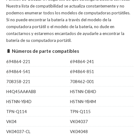
Nuestra lista de compatibilidad se actualiza constantemente y no
podemos enumerar todos los modelos de computadoras portátiles.
Si no puede encontrar la batería a través del modelo de la
computadora portátil o el modelo de la batería, no dude en
contactarnos y estaremos encantados de ayudarle a encontrar la
batería de su computadora portátil.
🔋 Números de parte compatibles
694864-221
694864-241
694864-541
694864-851
708358-221
708462-001
H4Q45AA#ABB
HSTNN-DB4D
HSTNN-YB4D
HSTNN-YB4M
TPN-Q114
TPN-Q115
VK04
VK04037
VK04037-CL
VK04048