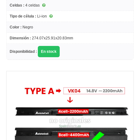
Celdas :
4 celdas
Tipo de célula :
Li-ion
Color :
Negro
Dimensión :
274.07x25.91x20.83mm
Disponibilidad :
En stock