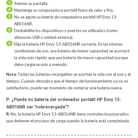
1
Atenúe su pantalla.
2
Mantenga su computadora portátil fuera de calor y frío.
3
No se agote su
batería de computadora portátil HP Envy 13-
AB016NR
.
4
Deshabilite los dispositivos y puertos no utilizados (como
altavoces USB o unidad externa).
5
Elija la batería HP Envy 13-AB016NR correcta. En las mismas
condiciones de uso, una batería de menor capacidad se acortará
la vida más rápido que una batería de mayor capacidad porque
debe cargarse más a menudo.
Nota:
Todas las baterías recargables se acortan la vida con el uso y el
tiempo. Cuando descubra que el tiempo de funcionamiento ya no es
satisfactorio, puede ser momento de comprar una batería nueva.
P: ¿Puede mi batería del ordenador portátil HP Envy 13-
AB016NR ser "sobrecargada"?
R:
No, la
batería HP Envy 13-AB016NR
tiene controles incorporados
que detienen el proceso de carga cuando la batería está completada.