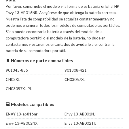
Nota:
Por favor, compruebe el modelo y la forma de su batería original HP
Envy 13-AB016NR. Asegúrese de que obtenga la batería correcta.
Nuestra lista de compatibilidad se actualiza constantemente y no
podemos enumerar todos los modelos de computadoras portátiles.
Si no puede encontrar la batería a través del modelo de la
computadora portátil o el modelo de la batería, no dude en
contactarnos y estaremos encantados de ayudarle a encontrar la
batería de su computadora portátil.
🔋 Números de parte compatibles
901345-855
901308-421
CN03XL
CN03057XL
CN03057XL-PL
💻 Modelos compatibles
ENVY 13-ab016nr
Envy 13-AB001NJ
Envy 13-AB002NX
Envy 13-AB002TU