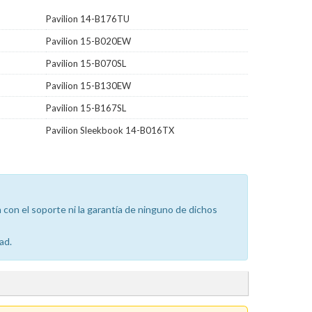
Pavilion 14-B176TU
Pavilion 15-B020EW
Pavilion 15-B070SL
Pavilion 15-B130EW
Pavilion 15-B167SL
Pavilion Sleekbook 14-B016TX
con el soporte ni la garantía de ninguno de dichos
ad.