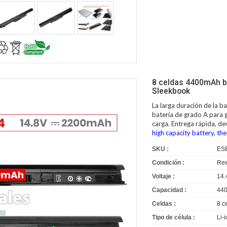
8 celdas 4400mAh b
Sleekbook
La larga duración de la
ba
batería de grado A para g
carga. Entrega rápida, d
high capacity battery, the
SKU :
ES
Condición :
Ree
Voltaje :
14.
Capacidad :
44
Celdas :
8 c
Tipo de célula :
Li-