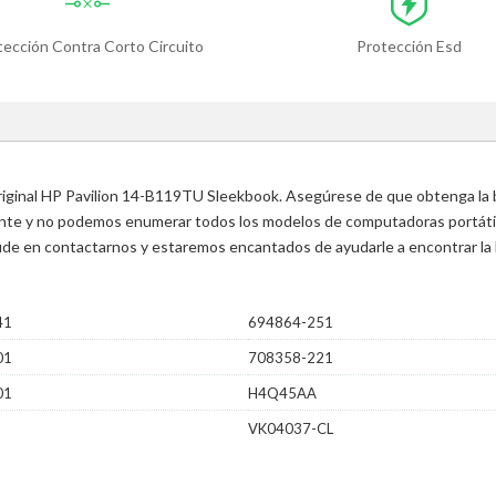
tección Contra Corto Circuito
Protección Esd
original HP Pavilion 14-B119TU Sleekbook. Asegúrese de que obtenga la b
ente y no podemos enumerar todos los modelos de computadoras portátile
 dude en contactarnos y estaremos encantados de ayudarle a encontrar la 
41
694864-251
01
708358-221
01
H4Q45AA
VK04037-CL