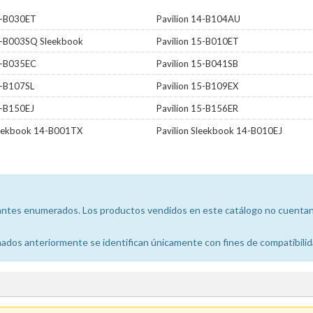
4-B030ET
Pavilion 14-B104AU
15-B003SQ Sleekbook
Pavilion 15-B010ET
5-B035EC
Pavilion 15-B041SB
5-B107SL
Pavilion 15-B109EX
5-B150EJ
Pavilion 15-B156ER
leekbook 14-B001TX
Pavilion Sleekbook 14-B010EJ
icantes enumerados. Los productos vendidos en este catálogo no cuentan 
dos anteriormente se identifican únicamente con fines de compatibilid