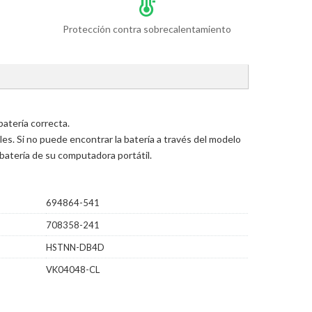
Protección contra sobrecalentamiento
atería correcta.
s. Si no puede encontrar la batería a través del modelo
batería de su computadora portátil.
694864-541
708358-241
HSTNN-DB4D
VK04048-CL