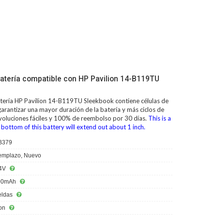
atería compatible con HP Pavilion 14-B119TU
tería HP Pavilion 14-B119TU Sleekbook
contiene células de
arantizar una mayor duración de la batería y más ciclos de
evoluciones fáciles y 100% de reembolso por 30 días.
This is a
 bottom of this battery will extend out about 1 inch.
B379
mplazo, Nuevo
4V
00mAh
eldas
ion