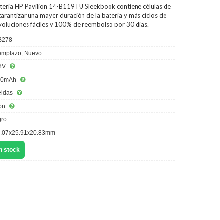
tería HP Pavilion 14-B119TU Sleekbook
contiene células de
arantizar una mayor duración de la batería y más ciclos de
evoluciones fáciles y 100% de reembolso por 30 días.
B278
mplazo, Nuevo
8V
00mAh
eldas
ion
ro
.07x25.91x20.83mm
n stock