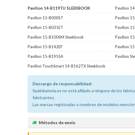
Pavilion 14-B119TU SLEEKBOOK
Pavilion 1
Pavilion 15-B000ST
Pavilion 
Pavilion 15-B031ET
Pavilion 1
Pavilion 15-B100SM Sleekbook
Pavilion 1
Pavilion 15-B142EF
Pavilion 1
Pavilion 15-B195SA
Pavilion S
Pavilion TouchSmart 14-B162TX Sleekbook
Descargo de responsabilidad:
Spainbateria.es no está afiliado a ninguno de los fabr
fabricantes.
Las marcas registradas o nombres de modelos menciona
Métodos de envío