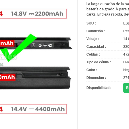
La larga duración de la
ba
batería de grado A para g
carga. Entrega rápida, d
SKU :
ES
Condición :
Ree
Voltaje :
14.
Capacidad :
22
Celdas :
4 c
Tipo de célula :
Li-
Color :
Neg
Dimensión :
274
Disponibilidad :
E