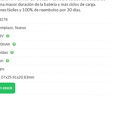
na mayor duración de la batería y más ciclos de carga.
ones fáciles y 100% de reembolso por 30 días.
B278
mplazo, Nuevo
8V
00mAh
eldas
ion
ro
.07x25.91x20.83mm
n stock