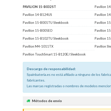
PAVILION 15-B032ST
Pavilion 
Pavilion 14-B124US
Pavilion 
Pavilion 15-B001TU Sleekbook
Pavilion 1
Pavilion 15-B005EO
Pavilion 1
Pavilion 15-B102TU Sleekbook
Pavilion 
Pavilion M4-1011TX
Pavilion 
Pavilion TouchSmart 15-B120EJ Sleekbook
Descargo de responsabilidad:
Spainbateria.es no está afiliado a ninguno de los fabr
fabricantes.
Las marcas registradas o nombres de modelos menciona
Métodos de envío