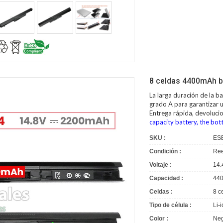
8 celdas 4400mAh b
La larga duración de la
ba
grado A para garantizar u
Entrega rápida, devoluci
capacity battery, the bot
SKU :
ES
Condición :
Ree
Voltaje :
14.
Capacidad :
44
Celdas :
8 c
Tipo de célula :
Li-
Color :
Neg