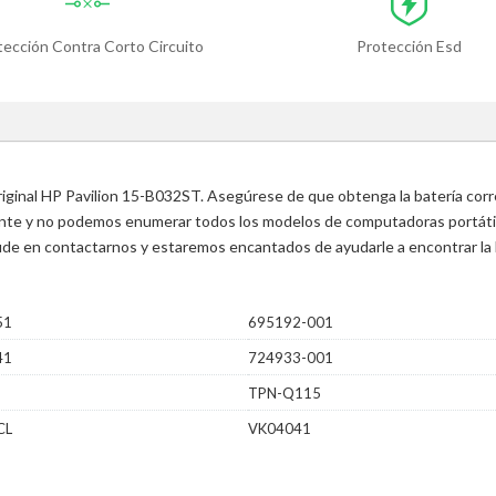
tección Contra Corto Circuito
Protección Esd
original HP Pavilion 15-B032ST. Asegúrese de que obtenga la batería corr
ente y no podemos enumerar todos los modelos de computadoras portátile
 dude en contactarnos y estaremos encantados de ayudarle a encontrar la 
51
695192-001
41
724933-001
TPN-Q115
CL
VK04041