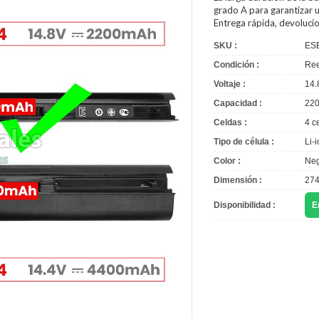
grado A para garantizar u
Entrega rápida, devoluci
SKU :
ES
Condición :
Ree
Voltaje :
14.
Capacidad :
22
Celdas :
4 c
Tipo de célula :
Li-
Color :
Neg
Dimensión :
274
Disponibilidad :
E