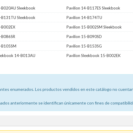
14-B020AU Sleekbook
Pavilion 14-B117ES Sleekbook
14-B131TU Sleekbook
Pavilion 14-B174TU
5-B002EX
Pavilion 15-B002SM Sleekbook
5-B086SR
Pavilion 15-B090SD
15-B105SM
Pavilion 15-B153SG
Sleekbook 14-B013AU
Pavilion Sleekbook 15-B002EK
icantes enumerados. Los productos vendidos en este catálogo no cuentan 
dos anteriormente se identifican únicamente con fines de compatibilid