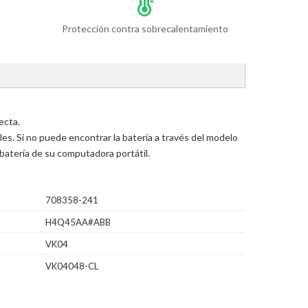
Protección contra sobrecalentamiento
ecta.
s. Si no puede encontrar la batería a través del modelo
batería de su computadora portátil.
708358-241
H4Q45AA#ABB
VK04
VK04048-CL