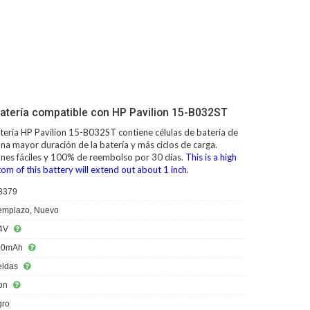
atería compatible con HP Pavilion 15-B032ST
tería HP Pavilion 15-B032ST
contiene células de batería de
na mayor duración de la batería y más ciclos de carga.
ones fáciles y 100% de reembolso por 30 días.
This is a high
tom of this battery will extend out about 1 inch.
B379
mplazo, Nuevo
4V
00mAh
eldas
ion
ro