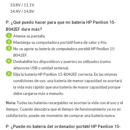
10.8V / 11.1V
14.4V / 14.8V
P: ¿Qué puedo hacer para que mi batería HP Pavilion 15-
B042EF dure más?
1
Atenúe su pantalla.
2
Mantenga su computadora portátil fuera de calor y frío.
3
No se agote su
batería de computadora portátil HP Pavilion 15-
B042EF
.
4
Deshabilite los dispositivos y puertos no utilizados (como
altavoces USB o unidad externa).
5
Elija la batería HP Pavilion 15-B042EF correcta. En las mismas
condiciones de uso, una batería de menor capacidad se acortará
la vida más rápido que una batería de mayor capacidad porque
debe cargarse más a menudo.
Nota:
Todas las baterías recargables se acortan la vida con el uso y el
tiempo. Cuando descubra que el tiempo de funcionamiento ya no es
satisfactorio, puede ser momento de comprar una batería nueva.
P: ¿Puede mi batería del ordenador portátil HP Pavilion 15-