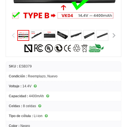
SKU :
ESB379
Condición :
Reemplazo, Nuevo
Voltaje :
14.4V
Capacidad :
4400mAh
Celdas :
8 celdas
Tipo de célula :
Li-ion
Color :
Negro