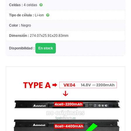
Celdas :
4 celdas
Tipo de célula :
Li-ion
Color :
Negro
Dimensión :
274.07x25.91x20.83mm
Disponibilidad :
En stock