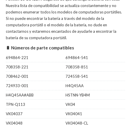
Nuestra lista de compatibilidad se actualiza constantemente y no
podemos enumerar todos los modelos de computadoras portátiles.
Si no puede encontrar la batería a través del modelo de la
computadora portátil o el modelo de la batería, no dude en
contactarnos y estaremos encantados de ayudarle a encontrar la
batería de su computadora portátil.
🔋 Números de parte compatibles
694864-221
694864-541
708358-221
708358-851
708462-001
724558-541
724933-001
H4Q45AA
H4Q45AA#ABB
HSTNN-YB4M
TPN-Q113
VK04
VK04037
VK04041
VK04048
VK04048-CL