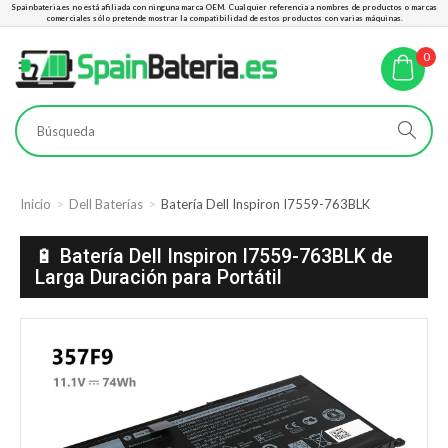
Spainbateria.es no está afiliada con ninguna marca OEM. Cualquier referencia a nombres de productos o marcas
comerciales sólo pretende mostrar la compatibilidad de estos productos con varias máquinas.
0
Inicio
Dell Baterías
Batería Dell Inspiron I7559-763BLK
🔋 Batería Dell Inspiron I7559-763BLK de
Larga Duración para Portátil