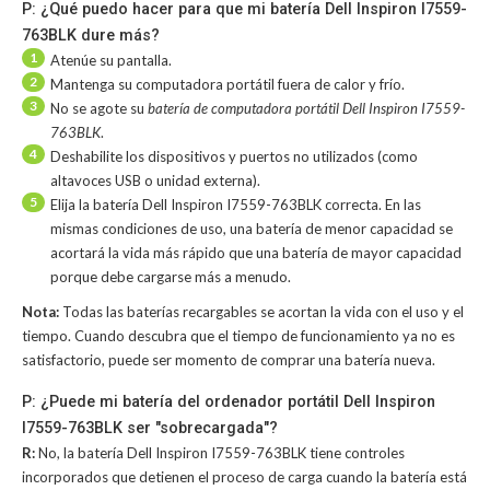
P: ¿Qué puedo hacer para que mi batería Dell Inspiron I7559-
763BLK dure más?
1
Atenúe su pantalla.
2
Mantenga su computadora portátil fuera de calor y frío.
3
No se agote su
batería de computadora portátil Dell Inspiron I7559-
763BLK
.
4
Deshabilite los dispositivos y puertos no utilizados (como
altavoces USB o unidad externa).
5
Elija la batería Dell Inspiron I7559-763BLK correcta. En las
mismas condiciones de uso, una batería de menor capacidad se
acortará la vida más rápido que una batería de mayor capacidad
porque debe cargarse más a menudo.
Nota:
Todas las baterías recargables se acortan la vida con el uso y el
tiempo. Cuando descubra que el tiempo de funcionamiento ya no es
satisfactorio, puede ser momento de comprar una batería nueva.
P: ¿Puede mi batería del ordenador portátil Dell Inspiron
I7559-763BLK ser "sobrecargada"?
R:
No, la
batería Dell Inspiron I7559-763BLK
tiene controles
incorporados que detienen el proceso de carga cuando la batería está