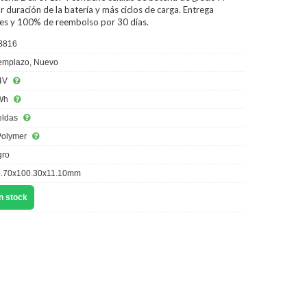
 duración de la batería y más ciclos de carga. Entrega
iles y 100% de reembolso por 30 días.
B816
mplazo, Nuevo
4V
Wh
eldas
Polymer
ro
.70x100.30x11.10mm
n stock