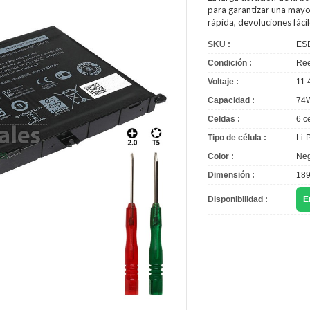
para garantizar una mayor
rápida, devoluciones fác
SKU :
ES
Condición :
Ree
Voltaje :
11.
Capacidad :
74
Celdas :
6 c
Tipo de célula :
Li-
Color :
Neg
Dimensión :
189
Disponibilidad :
E