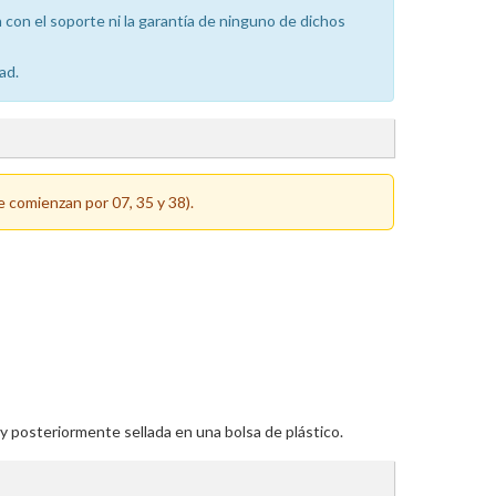
con el soporte ni la garantía de ninguno de dichos
ad.
e comienzan por 07, 35 y 38).
y posteriormente sellada en una bolsa de plástico.