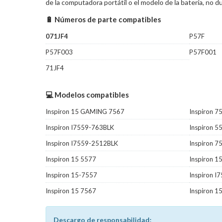
de la computadora portátil o el modelo de la batería, no
🔋 Números de parte compatibles
071JF4
P57F
P57F003
P57F001
71JF4
💻 Modelos compatibles
Inspiron 15 GAMING 7567
Inspiron 7
Inspiron I7559-763BLK
Inspiron 5
Inspiron I7559-2512BLK
Inspiron 7
Inspiron 15 5577
Inspiron 
Inspiron 15-7557
Inspiron 
Inspiron 15 7567
Inspiron 1
Descargo de responsabilidad: