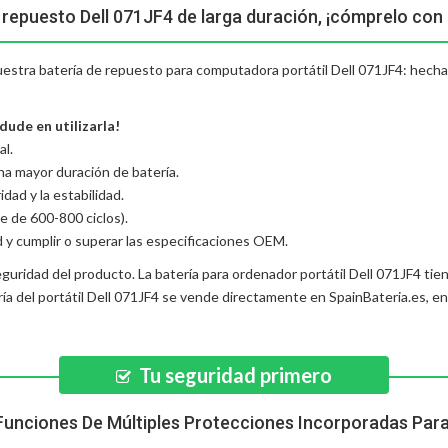
 repuesto Dell 071JF4 de larga duración, ¡cómprelo con
uestra batería de repuesto para computadora portátil Dell 071JF4: hecha d
dude en utilizarla!
al.
una mayor duración de batería.
dad y la estabilidad.
e de 600-800 ciclos).
d y cumplir o superar las especificaciones OEM.
eguridad del producto. La
batería para ordenador portátil Dell 071JF4
tien
ía del portátil Dell 071JF4
se vende directamente en SpainBateria.es, e
Tu seguridad primero
Funciones De Múltiples Protecciones Incorporadas Par