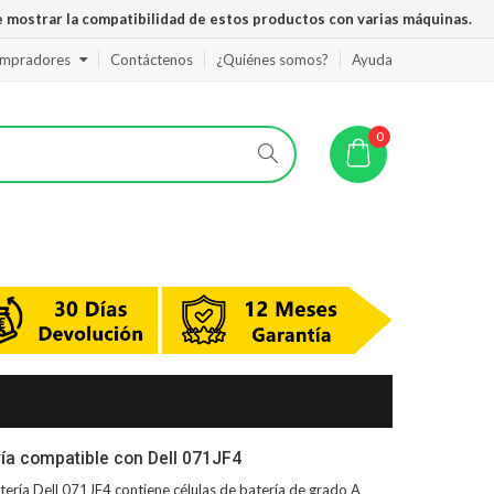
 mostrar la compatibilidad de estos productos con varias máquinas.
ompradores
Contáctenos
¿Quiénes somos?
Ayuda
0
ía compatible con Dell 071JF4
tería Dell 071JF4
contiene células de batería de grado A