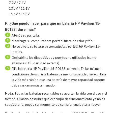
7.2V / 7.4V
10.8V / 11.1V
14.4V / 14.8V
P: ¿Qué puedo hacer para que mi batería HP Pavilion 15-
B013SI dure más?
1
Atenúe su pantalla.
2
Mantenga su computadora portátil fuera de calor y frío.
3
No se agote su
batería de computadora portátil HP Pavilion 15-
B013SI
.
4
Deshabilite los dispositivos y puertos no utilizados (como
altavoces USB o unidad externa).
5
Elija la batería HP Pavilion 15-B013SI correcta. En las mismas
condiciones de uso, una batería de menor capacidad se acortará
la vida más rápido que una batería de mayor capacidad porque
debe cargarse más a menudo.
Nota:
Todas las baterías recargables se acortan la vida con el uso y el
tiempo. Cuando descubra que el tiempo de funcionamiento ya no es
satisfactorio, puede ser momento de comprar una batería nueva.