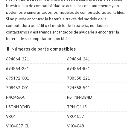
Nuestra lista de compatibilidad se actualiza constantemente y no
podemos enumerar todos los modelos de computadoras portátiles.
Si no puede encontrar la batería a través del modelo de la
computadora portátil o el modelo de la batería, no dude en
contactarnos y estaremos encantados de ayudarle a encontrar la
batería de su computadora portátil.
🔋 Números de parte compatibles
694864-221
694864-241
694864-251
694864-851
695192-001
708358-221
708462-001
724558-541
H4Q45AA
HSTNN-DB4D
HSTNN-YB4D
TPN-Q115
VK04
VK04037
VK04037-CL
VK04048