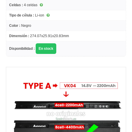
Celdas :
4 celdas
Tipo de célula :
Li-ion
Color :
Negro
Dimensión :
274.07x25.91x20.83mm
Disponibilidad :
En stock