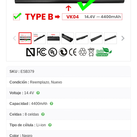
SKU :
ESB379
Condición :
Reemplazo, Nuevo
Voltaje :
14.4V
Capacidad :
4400mAh
Celdas :
8 celdas
Tipo de célula :
Li-ion
Color :
Negro